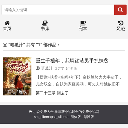
首页
书库
完本
足迹
"嘻瓜汁" 共有 "1" 部作品：
重生千禧年，我脚踹渣男手抓扶贫
嘻瓜汁
3 万字 1个月前
【摆烂+扶贫+空间+年下】余秋兰努力大半辈子，
儿女双全，自认为家庭美满，可丈夫对她依旧不
冷不淡。 直到她被陌生女人绑架，虐待致死，才
其他 / 连载
第二十三章 回去了
知道一切都是骗局。重来一世，余秋兰推翻定亲
宴，选择下乡支教。 余秋兰穿着黄澄澄的羽绒
服，提着大红色皮箱，脚踩雪地靴，看着墙皮掉
小说免费大全
看原著小说最全的免费小说网
sm_sitemap
ss_sitemap
简体版
·
繁體版
一地的 “学校”，看着鼻涕顺嘴流的孩子们。她一
咬牙，一跺脚：“扶！必须扶！”去他丫的狗屁爱