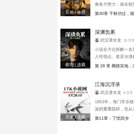
衡各方势力，保全朝
化幕后砥柱，无权臣
其他 / 连载
第30章 千秋功过，
定顶级谥号，以皇家
深渊负累
武汉潜水龙
15 万
小说全方位拆解一名
人性弱点、甚至冷漠
无捷径，所有赚快钱
都市 / 连载
第 28 章 脚踏实
单纯的悲情受骗者，
江海沉浮录
武汉潜水龙
6 万字
1853年，海门常
波的重重阻碍，也从
高中状元，本可在仕
历史 / 连载
第11章：丁忧回乡
这条路上，他结识了