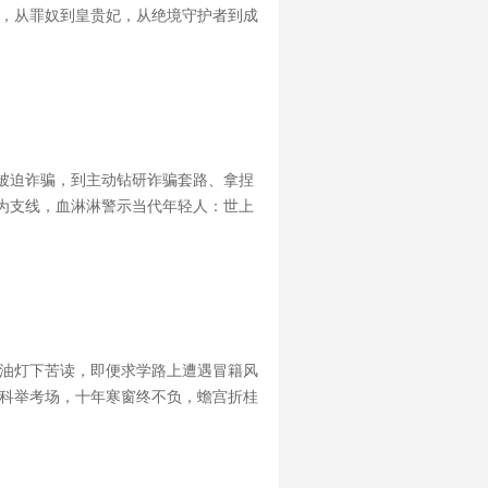
落，从罪奴到皇贵妃，从绝境守护者到成
一人的朱见深，悲痛欲绝、辍朝七日，亲
被迫诈骗，到主动钻研诈骗套路、拿捏
为支线，血淋淋警示当代年轻人：世上
重塑主角双面矛盾型反面人物：林伟并非
煤油灯下苦读，即便求学路上遭遇冒籍风
上科举考场，十年寒窗终不负，蟾宫折桂
让张謇毅然弃官，投身实业救国之路。