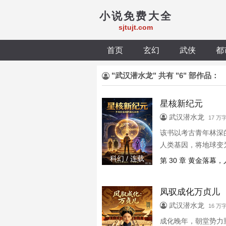
小说免费大全
sjtujt.com
首页
玄幻
武侠
都
"武汉潜水龙" 共有 "6" 部作品：
星核新纪元
武汉潜水龙
17 万
该书以考古青年林深
人类基因，将地球变
核黄金，觉醒远古记
科幻 / 连载
第 30 章 黄金落幕
本、蛰伏待援的域外
凤驭成化万贞儿
武汉潜水龙
16 万
成化晚年，朝堂势力