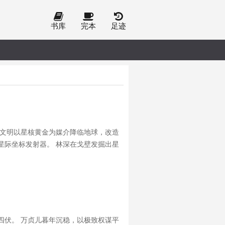
书库
完本
足迹
等文明以星核黄金为媒介降临地球，改造
星际坐标发射器。 林深在戈壁发掘出星
护人族的守秘者、觊觎超凡力量的追金资
四伏。 万贞儿暮年沉稳，以极致权谋平