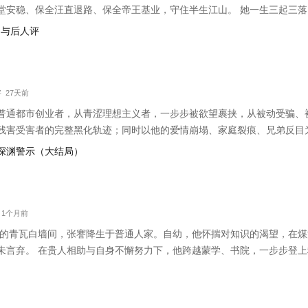
堂安稳、保全汪直退路、保全帝王基业，守住半生江山。 她一生三起三
篡逆之心，有辅国安邦之功。 成化二十三年，万贞儿病逝。一生独宠她
留与后人评
最高规格安葬，破例让她入葬
字 27天前
普通都市创业者，从青涩理想主义者，一步步被欲望裹挟，从被动受骗、
残害受害者的完整黑化轨迹；同时以他的爱情崩塌、家庭裂痕、兄弟反目
的美梦，本质都是标价昂贵的地狱入场券。 小说打破单一受害者人设，
地，深渊警示（大结局）
他骨子里自带利己主义、投机侥幸
 1个月前
乐镇的青瓦白墙间，张謇降生于普通人家。自幼，他怀揣对知识的渴望，在
未言弃。 在贵人相助与自身不懈努力下，他跨越蒙学、书院，一步步登
途平步青云。 然而，甲午战败的硝烟刺痛了他的双眼，国家的积贫积弱
重要伙伴沈敬夫。沈敬夫作