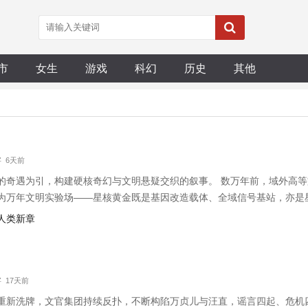
市
女生
游戏
科幻
历史
其他
字 6天前
的奇遇为引，构建硬核奇幻与文明悬疑交织的叙事。 数万年前，域外高
为万年文明实验场——星核黄金既是基因改造载体、全域信号基站，亦是
忆，窥见人类是异族实验样本的残酷真相。 故事围绕四大阵营展开：守
，人类新章
观察者、觉醒特殊能力的觉醒
字 17天前
重新洗牌，文官集团持续反扑，不断构陷万贞儿与汪直，谣言四起、危机