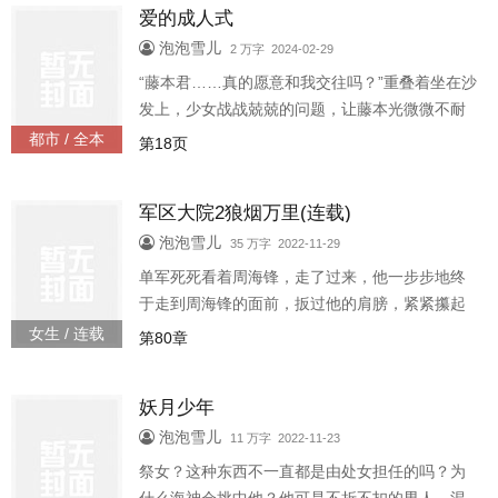
爱的成人式
泡泡雪儿
2 万字 2024-02-29
“藤本君……真的愿意和我交往吗？”重叠着坐在沙
发上，少女战战兢兢的问题，让藤本光微微不耐
地皱起眉头。明明已经答应了，还要说多少遍
都市 / 全本
第18页
啊？他不做声地点点头。还穿着水手服的少女露
出安心的神情。“太好
军区大院2狼烟万里(连载)
泡泡雪儿
35 万字 2022-11-29
单军死死看着周海锋，走了过来，他一步步地终
于走到周海锋的面前，扳过他的肩膀，紧紧攥起
他的衣领，把他拽到他的面前，让那张面孔终于
女生 / 连载
第80章
那么近地在他的眼 屋里，单军死死看着周海锋，
走了过来，他一步步地终于走到周海锋的面前，
妖月少年
扳过他的肩膀，紧紧攥起他的衣领，把他拽到他
的面前，让那张面孔终于那么近地在他的眼前，
泡泡雪儿
11 万字 2022-11-23
每一寸每一分都真实得无处可逃，再无可避。
祭女？这种东西不一直都是由处女担任的吗？为
“……你为什么在部队？” “……你为什么在这里？”