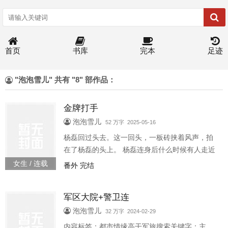
首页
书库
完本
足迹
"泡泡雪儿" 共有 "8" 部作品：
金牌打手
泡泡雪儿
52 万字 2025-05-16
杨磊回过头去。这一回头，一板砖挟着风声，拍
在了杨磊的头上。 杨磊连身后什么时候有人走近
都没察觉。 鲜血从他的额头流下，糊住了他的眼
女生 / 连载
番外 完结
睛。杨磊在血雾中看见一个人。 一个高高瘦瘦干
干净净的男人，面无表情地将第二板砖拍在了杨
军区大院+警卫连
磊脸上。 很久以后杨磊回忆，他脑子里印象最深
的就是对方身上的那件白衬衫。 那白衬衫亮晃晃
泡泡雪儿
32 万字 2024-02-29
的，雪白雪白，干干净净，很少有打架的人穿得
内容标签：都市情缘高干军旅搜索关键字：主