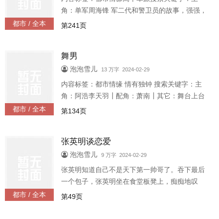
那么利索干净。 那件白衬衫很快就被血染红了，
角：单军周海锋 军二代和警卫员的故事，强强，
杨磊的血
部队大院高干后期军营嚣张跋扈的军区老政委孙
都市 / 全本
第241页
子单军，对上了家中冷酷刚毅的军区警卫员。一
场较量，一场对抗，他入戏，别人
舞男
泡泡雪儿
13 万字 2024-02-29
内容标签：都市情缘 情有独钟 搜索关键字：主
角：阿浩李天羽┃配角：萧南┃其它：舞台上台
下，商场战场。他和他，不知谁才是舞男。黄金
都市 / 全本
第134页
色的长发挡住了他的脸，只有辫子上绑着的一根
绳链随着急速变换的动作飞快的
张英明谈恋爱
泡泡雪儿
9 万字 2024-02-29
张英明知道自己不是天下第一帅哥了。吞下最后
一个包子，张英明坐在食堂板凳上，痴痴地叹
气。靠。怎么帅成这样了。那脸，那腰，那腿。
都市 / 全本
第49页
眼睛是黑的，不，带点蓝，不不，有点绿td，那不
成了狼了，不对不对，重来。