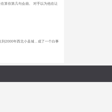
经在算你第几句会崩。 对手以为他在让
夺、国际并购…… 每一张谈判桌，都是
生到2000年西北小县城，成了一个白事