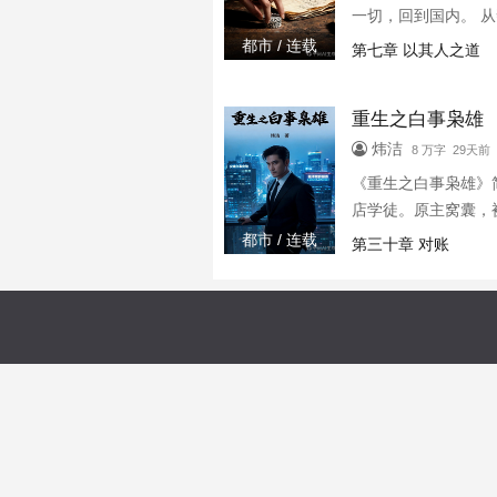
一切，回到国内。 
步，其实他已经在下
都市 / 连载
第七章 以其人之道
他的战场。 而他，
重生之白事枭雄
炜洁
8 万字 29天前
《重生之白事枭雄》简
店学徒。原主窝囊，
都市 / 连载
第三十章 对账