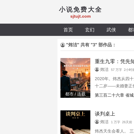
小说免费大全
sjtujt.com
首页
玄幻
武侠
都
"炜洁" 共有 "3" 部作品：
重生九零：凭先
炜洁
57 万字 2小时
2020年。炜杰从四
十二岁——未婚妻正
都市 / 连载
第三百二十六章 省城
谈判桌上
炜洁
1 万字 26天前
炜杰天生会看人。 