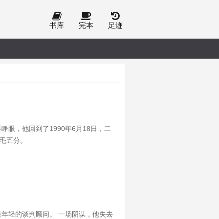
书库
完本
足迹
眼，他回到了1990年6月18日，二
毛五分。
最年轻的谈判顾问。 一场阴谋，他失去