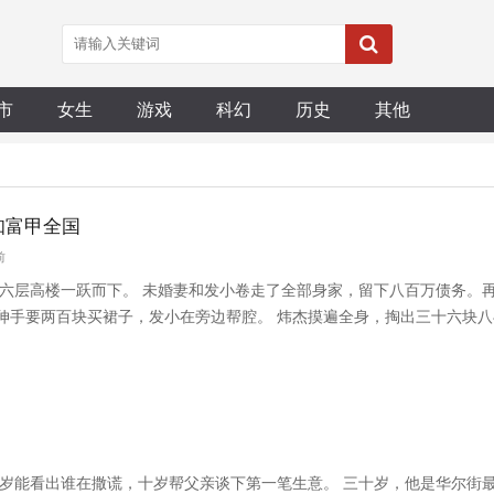
市
女生
游戏
科幻
历史
其他
知富甲全国
前
十六层高楼一跃而下。 未婚妻和发小卷走了全部身家，留下八百万债务。再睁
伸手要两百块买裙子，发小在旁边帮腔。 炜杰摸遍全身，掏出三十六块八
三岁能看出谁在撒谎，十岁帮父亲谈下第一笔生意。 三十岁，他是华尔街