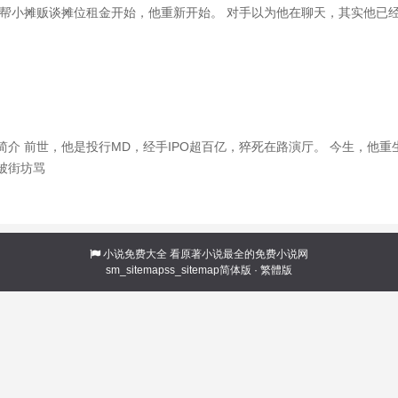
从帮小摊贩谈摊位租金开始，他重新开始。 对手以为他在聊天，其实他已
套。 对手以为他输了，其实他从进门那一刻就赢了。 商业谈判、股权争
从来不输
介 前世，他是投行MD，经手IPO超百亿，猝死在路演厅。 今生，他重
被街坊骂
小说免费大全
看原著小说最全的免费小说网
sm_sitemap
ss_sitemap
简体版
·
繁體版