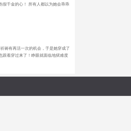
伤假千金的心！ 所有人都以为她会乖乖
小鬼缠身！ 舅舅们眼瞎心盲偏心眼？
天祈祷有再活一次的机会，于是她穿成了
也跟着穿过来了！睁眼就面临地狱难度
么各部落大佬都在她窝里了？——嘴硬