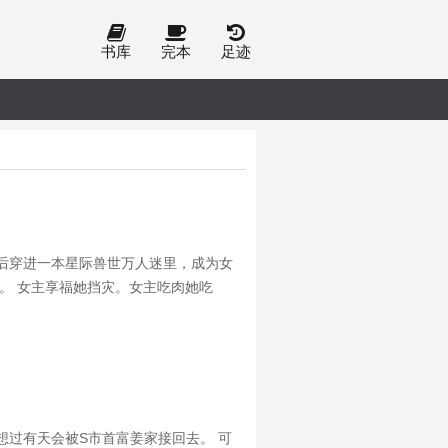
书库
完本
足迹
亡后穿进一本星际兽世万人迷里，成为女
。 女主享福她挡灾。女主吃肉她吃
主怎么天天跑她梦里？面柔心黑的学生会
想过有天会被S市首富姜家接回去。 可