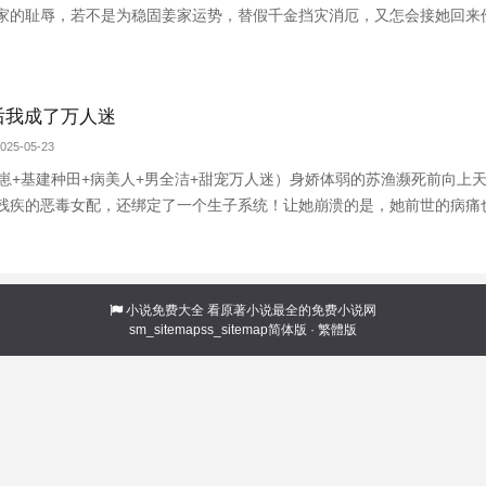
家的耻辱，若不是为稳固姜家运势，替假千金挡灾消厄，又怎会接她回来
姜家闹得个翻天地覆—— 假千金母女要陷害？开小棺，放小鬼，送她一个
只能说真话！ 圆满左手
后我成了万人迷
025-05-23
养崽+基建种田+病美人+男全洁+甜宠万人迷）身娇体弱的苏渔濒死前向上
残疾的恶毒女配，还绑定了一个生子系统！让她崩溃的是，她前世的病痛
兽横行的危险世界活下去，苏渔只能努力找人生崽。找着找着……嗯？怎
有猎物放在她面前：渔渔再娇
小说免费大全
看原著小说最全的免费小说网
sm_sitemap
ss_sitemap
简体版
·
繁體版