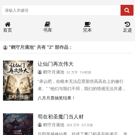
首页
书库
完本
足迹
"鹤守月满池" 共有 "2" 部作品：
让仙门再次伟大
鹤守月满池
51 万字 7小时前
“承认吧，你根本无法忍受那些高高在上的修行
者。” “他们与我们不同，我们的情感无法共通，
我们的逻辑大不相同，共存绝无可能。”王平话音
玄幻 / 连载
八月月票抽奖结果！
落下，一方巍峨书册徐徐翻开。 任你洞天福地，
红尘世俗，王侯将相，漫天仙佛，都不过是书中
苟在初圣魔门当人材
的一道道经卷，是他这位书主的修行资粮。 “所以
现在是时候了，我们将战斗！” “在人间战斗，在
鹤守月满池
253 万字 2个月前
梵国战斗，在清虚天战斗，在每一个矢志抗争的
吕阳穿越修仙界，却成了魔门初圣宗的弟子。 幸