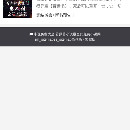
地方战斗！” “哪怕要燃烧大地，焚灭天空。”人
得异宝【百世书】，死后可以重开一世，让一切
从头再来，还能带回前世的宝物，修为，寿命，
玄幻 / 连载
完结感言+新书预告！
甚至觉醒特殊的天赋。 奈何次数有限，并非真的
不死不灭。 眼见修仙界乱世将至，吕阳原本决定
先在魔门苟住，一世世苦修，不成仙不出山，奈
小说免费大全
看原著小说最全的免费小说网
sm_sitemap
ss_sitemap
简体版
·
繁體版
何魔门凶险异常，遍地都是人材。第一世，吕阳
惨遭师姐暗算。第二世，好不容易反杀师姐，又
遭师兄毒手。第三世，第四世…… 直到百世之
后，再回首，吕