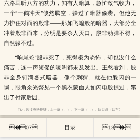
六路耳听八方的功力，知有人暗算，急忙敛气收力，
一个“一鹤冲天”倏然腾空，躲过了暗器偷袭。但他无
力护住对面的殷非——那如飞蝗般的暗器，大部分全
冲着殷非而来，分明是要杀人灭口。殷非动弹不得，
自然躲不过。
“响尾蛇”殷非死了，死得极为恐怖，却也没什么
痛苦，连一声短促的嚎叫都未及发出。王憨看到，殷
非全身钉满各式暗器，像个刺猬。就在他躲闪的一
瞬，眼角余光瞥见一个黑衣蒙面人如闪电般掠过，窜
出了付家后园。
Tip：阅读页快捷键：上一章（←）、下一章（→）、回目录（回车）

07
目录
13
