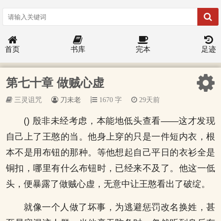
首页
书库
完本
足迹
第七十章 做贼心虚
三灵诅咒
刀未老
1670 字
29天前
() 殷非未经考虑，本能地低头查看——这才发现
自己上了王憨的当。他身上穿的只是一件短内衣，根
本不是用布钮的那种。等他想起自己平日的衣衫全是
铜扣，哪里有什么布钮时，已经来不及了。他这一低
头，便暴露了做贼心虚，无意中让王憨看出了破绽。
就像一个人做了坏事，为逃避惩罚改名换姓，甚