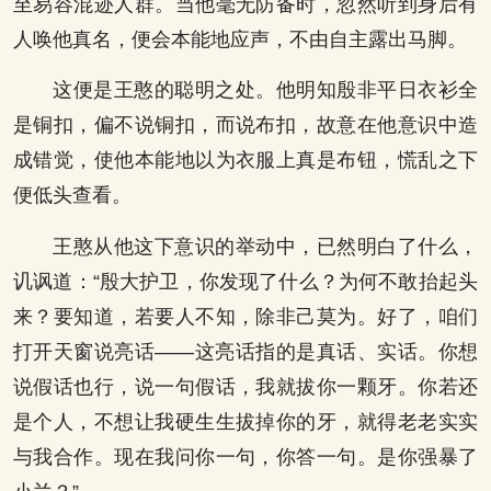
至易容混迹人群。当他毫无防备时，忽然听到身后有
人唤他真名，便会本能地应声，不由自主露出马脚。
这便是王憨的聪明之处。他明知殷非平日衣衫全
是铜扣，偏不说铜扣，而说布扣，故意在他意识中造
成错觉，使他本能地以为衣服上真是布钮，慌乱之下
便低头查看。
王憨从他这下意识的举动中，已然明白了什么，
讥讽道：“殷大护卫，你发现了什么？为何不敢抬起头
来？要知道，若要人不知，除非己莫为。好了，咱们
打开天窗说亮话——这亮话指的是真话、实话。你想
说假话也行，说一句假话，我就拔你一颗牙。你若还
是个人，不想让我硬生生拔掉你的牙，就得老老实实
与我合作。现在我问你一句，你答一句。是你强暴了