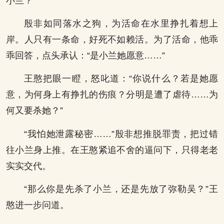
小兰？”
殷非如同落水之狗，为活命在水里挣扎着想上
岸。人只有一条命，好死不如赖活。为了活命，他乖
乖回答，点头承认：“是小兰她愿意……”
王憨把眼一瞪，怒叱道：“你说什么？若是她愿
意，为何身上有挣扎的伤痕？分明是遭了虐待……为
何又要杀她？”
“我怕她泄露秘密……”殷非想推脱罪责，把过错
往小兰身上推。在王憨紧追不舍的逼问下，只得老老
实实交代。
“那么你是先杀了小兰，还是先放了弥勒吴？”王
憨进一步问道。