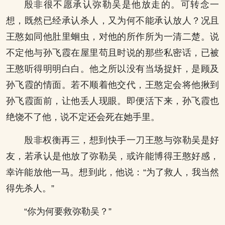
殷非很不愿承认弥勒吴是他放走的。可转念一
想，既然已经承认杀人，又为何不能承认放人？况且
王憨如同他肚里蛔虫，对他的所作所为一清二楚。说
不定他与孙飞霞在屋里苟且时说的那些私密话，已被
王憨听得明明白白。他之所以没有当场捉奸，是顾及
孙飞霞的情面。若不顺着他交代，王憨定会将他揪到
孙飞霞面前，让他丢人现眼。即便活下来，孙飞霞也
绝饶不了他，说不定还会死在她手里。
殷非权衡再三，想到快手一刀王憨与弥勒吴是好
友，若承认是他放了弥勒吴，或许能博得王憨好感，
幸许能放他一马。想到此，他说：“为了救人，我当然
得先杀人。”
“你为何要救弥勒吴？”