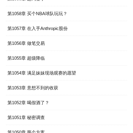
第1058章 买个NBA球队玩玩？
第1057章 在入手Anthropic股份
第1056章 做笔交易
第1055章 超级降临
第1054章 满足妹妹现场观赛的愿望
第1053章 意想不到的收获
第1052章 喝假酒了？
第1051章 秘密调查
第1050章 两个方案