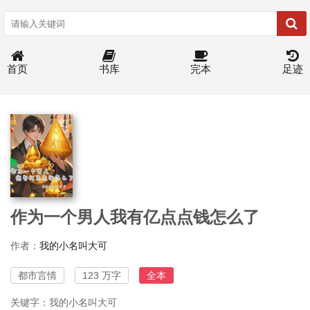
首页
书库
完本
足迹
作为一个男人我有亿点点钱怎么了
作者：
我的小名叫大可
都市言情
123 万字
全本
关键字：我的小名叫大可