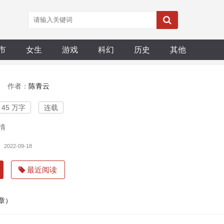
市
女生
游戏
科幻
历史
其他
作者：
陈青云
45 万字
连载
情
2022-09-18
最近阅读
1章）