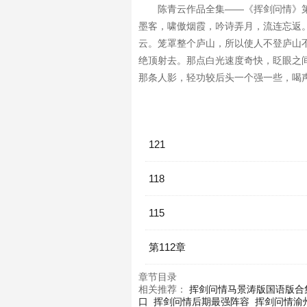
陈青云作品全集——《挥剑问情》
墨客，啸傲烟霞，吟诗弄月，流连忘返
云。笼罩整个庐山，所以使人不登庐山
绝顶射去。那点白光速度奇快，眨眼之
那条人影，轻功较后头一个强一些，喝
121
118
115
第112章
章节目录
相关推荐：
挥剑问情马景涛版国语版合
口
挥剑问情后期最强阵容
挥剑问情渝