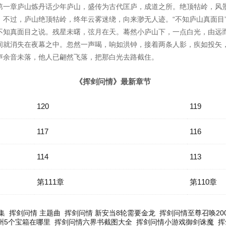
第一章庐山炼丹话少年庐山，盛传为古代匡庐，成道之所。绝顶牯岭，风
。不过，庐山绝顶牯岭，终年云雾迷绕，向来渺无人迹。“不知庐山真面目
不知真面目之说。残星未曙，弦月在天。蓦然小庐山下，一点白光，由远
间就消失在夜幕之中。忽然一声喝，响如洪钟，接着两条人影，疾如投矢
声余音未落，他人已翩然飞落，把那白光去路截住。
《挥剑问情》最新章节
120
119
117
116
114
113
第111章
第110章
集
挥剑问情 主题曲
挥剑问情 新安当8轮需要金龙
挥剑问情至尊召唤20
州5个宝箱在哪里
挥剑问情六界书截图大全
挥剑问情小游戏御剑诛魔
挥