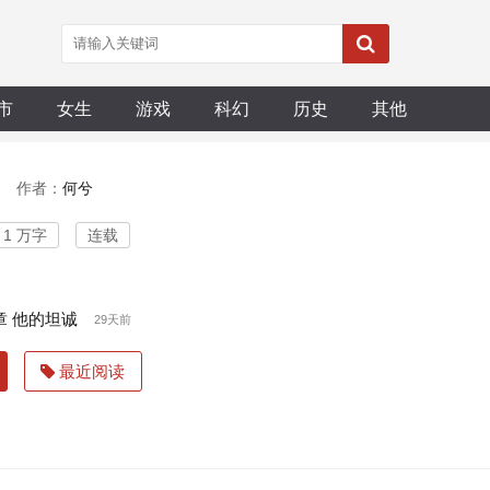
市
女生
游戏
科幻
历史
其他
作者：
何兮
1 万字
连载
章 他的坦诚
29天前
最近阅读
）