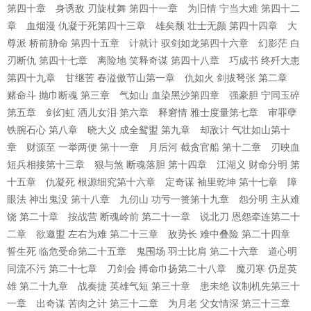
第四十章 身诱敌 刃旋杖舞 第四十一章 为旧情 宁当大难 第四十二
章 血烟漫 仇凝于死第四十三章 雄矣颓 壮士无颜 第四十四章 大
尊派 桥前胁命 第四十五章 计就计 驭剑如龙第四十六章 幻影茫 白
刃断仇 第四十七章 离险地 笑释奇谋 第四十八章 巧成书 终歼大患
第四十九章 甘继苦 春溢傲节山第一章 仇如火 剑拔弩张 第二章
赌命斗 抛巾断魂 第三章 气如山 血染黑沙第四章 强豪胆 宁同玉碎
第五章 剑幻虹 洒儿女泪 第六章 释窘情 雅士度量第七章 审罪孽
铁腕石心 第八章 晓大义 成全鸳盟 第九章 却敌计 气壮如山第十
章 财源至 一举两便 第十一章 月后河 截贪官船 第十二章 刃映血
短兵相接第十三章 狠与煞 断魂落胆 第十四章 江湖义 财命分明 第
十五章 仇凝死 根源细究第十六章 定奇谋 袖里乾坤 第十七章 障
眼法 神出鬼没 第十八章 九仞山 功亏一篑第十九章 怨分明 主从难
饶 第二十章 按战营 断魂岭前 第二十一章 说北刀 恩怨牵连第二十
二章 欲邀盟 左右为难 第二十三章 敌势长 难中叠险 第二十四章
誓生死 临危受命第二十五章 鬼围场 羽士比肩 第二十六章 道心明
同流不污 第二十七章 刀剑会 搏命巾扬第二十八章 魔刃寒 仍是英
雄 第二十九章 战奏捷 英雄气短 第三十章 患未绝 议制机先第三十
一章 出奇谋 苦肉之计 第三十二章 为月老 父女情深 第三十三章