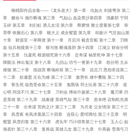
柳残阳作品全集——《龙头老大》第一章 仇如火 剑拔弩张 第二
章 赌命斗 抛巾断魂 第三章 气如山 血染黑沙第四章 强豪胆 宁同
玉碎 第五章 剑幻虹 洒儿女泪 第六章 释窘情 雅士度量第七章 审
罪孽 铁腕石心 第八章 晓大义 成全鸳盟 第九章 却敌计 气壮如山第
十章 财源至 一举两便 第十一章 月后河 截贪官船 第十二章 刃映
血 短兵相接第十三章 狠与煞 断魂落胆 第十四章 江湖义 财命分明
第十五章 仇凝死 根源细究第十六章 定奇谋 袖里乾坤 第十七章
障眼法 神出鬼没 第十八章 九仞山 功亏一篑第十九章 怨分明 主从
难饶 第二十章 按战营 断魂岭前 第二十一章 说北刀 恩怨牵连第二
十二章 欲邀盟 左右为难 第二十三章 敌势长 难中叠险 第二十四
章 誓生死 临危受命第二十五章 鬼围场 羽士比肩 第二十六章 道
心明 同流不污 第二十七章 刀剑会 搏命巾扬第二十八章 魔刃寒 仍
是英雄 第二十九章 战奏捷 英雄气短 第三十章 患未绝 议制机先第
三十一章 出奇谋 苦肉之计 第三十二章 为月老 父女情深 第三十三
章 风雪夜 有凤求凰第三十四章 连双心 爱绾两结 第三十五章 明
鸳盟 风雪归客 第三十六章 虎头牢 巧计得售第三十七章 玉人心 如
海底针 第三十八章 复将战 英雄儿女 第三十九章 巾再扬 雪满弓刀