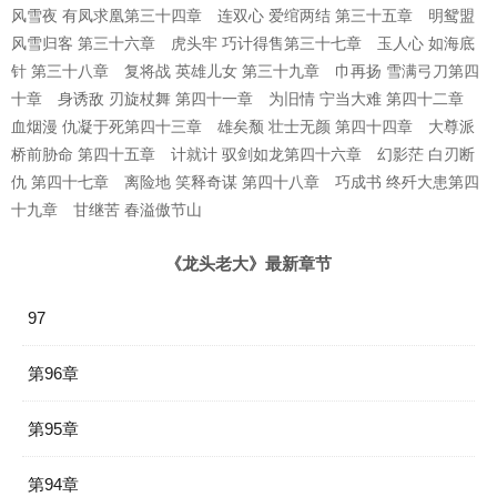
风雪夜 有凤求凰第三十四章 连双心 爱绾两结 第三十五章 明鸳盟
风雪归客 第三十六章 虎头牢 巧计得售第三十七章 玉人心 如海底
针 第三十八章 复将战 英雄儿女 第三十九章 巾再扬 雪满弓刀第四
十章 身诱敌 刃旋杖舞 第四十一章 为旧情 宁当大难 第四十二章
血烟漫 仇凝于死第四十三章 雄矣颓 壮士无颜 第四十四章 大尊派
桥前胁命 第四十五章 计就计 驭剑如龙第四十六章 幻影茫 白刃断
仇 第四十七章 离险地 笑释奇谋 第四十八章 巧成书 终歼大患第四
十九章 甘继苦 春溢傲节山
《龙头老大》最新章节
97
第96章
第95章
第94章