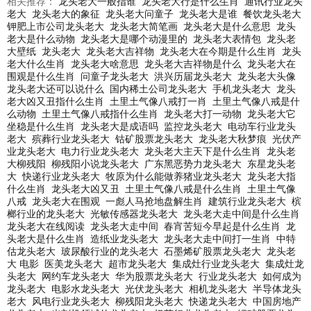
相关推荐：
龙头老大一般指谁
龙头老大行是什么生肖
通讯行业龙头
老大
龙头老大的象征
龙头老大问童子
龙头老大是谁
餐饮龙头老大
钾肥上市公司龙头老大
龙头老大简笔画
龙头老大是什么意思
龙头
老大是什么动物
龙头老大是哪个动漫里的
龙头老大表情包
龙头老
大壁纸
龙头老大
龙头老大吉祥物
龙头老大在今期是什么生肖
龙头
老大什么生肖
龙头老大啥意思
龙头老大吉祥物是什么
龙头老大在
围观是什么生肖
问童子龙头老大
洪兴历届龙头老大
龙头老大头像
龙头老大还可以说什么
国内稀土公司龙头老大
手机龙头老大
龙头
老大凶又丑指什么生肖
土里土气像八戒打一肖
土里土气像八戒是什
么动物
土里土气像八戒指什么生肖
龙头老大打一动物
龙头老大它
坐稳是什么生肖
龙头老大是成语吗
监控龙头老大
电动车行业龙头
老大
殡葬行业龙头老大
钴矿股票龙头老大
龙头老大秋梦痕
光伏产
业龙头老大
电力行业龙头老大
龙头老大主天下是什么生肖
龙头老
大柳残阳
柳残阳小说龙头老大
广东黑恶势力龙头老大
东星龙头老
大
快递行业龙头老大
牧原为什么能做养猪业龙头老大
龙头老大指
什么生肖
龙头老大凶又丑
土里土气像八戒是什么生肖
土里土气像
八戒
龙头老大在围观
一彪人马抢地盘解生肖
建筑行业龙头老大
槟
榔行业的龙头老大
光敏传感器龙头老大
龙头老大走中间是什么生肖
龙头老大在线阅读
龙头老大走中间
春宵苦短今早起是什么生肖
龙
头老大是什么生肖
造纸业龙头老大
龙头老大走中间打一生肖
中特
估龙头老大
玻尿酸行业的龙头老大
石墨烯矿股票龙头老大
龙头老
大 电影
医美龙头老大
超市龙头老大
集成灶行业龙头老大
集成灶龙
头老大
网约车龙头老大
华为股票龙头老大
行业龙头老大
如何成为
龙头老大
电影水龙头老大
光伏龙头老大
相机龙头老大
半导体龙头
老大
风电行业龙头老大
柳残阳龙头老大
快递龙头老大
中国房地产