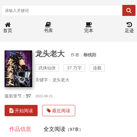
首页
书库
完本
足迹
龙头老大
作者：
柳残阳
武侠仙侠
37 万字
连载
关键字：龙头老大
97
最新章节：
2022-09-21
开始阅读
最近阅读
作品信息
全文阅读
（97章）