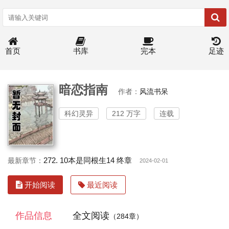
首页
书库
完本
足迹
暗恋指南
作者：
风流书呆
科幻灵异
212 万字
连载
272. 10本是同根生14 终章
最新章节：
2024-02-01
开始阅读
最近阅读
作品信息
全文阅读
（284章）