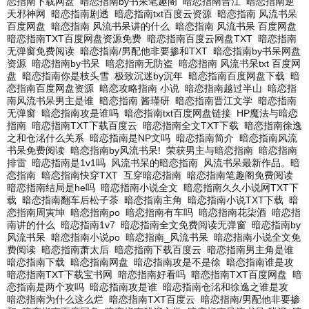
恋指南下载网盘
暗恋指南by书呆笔趣阁
暗恋指南晋江
暗恋指南逆
天邪神网
暗恋指南剧透
暗恋指南txt百度云资源
暗恋指南 风流书呆
百度网盘
暗恋指南 风流书呆讲的什么
暗恋指南 风流书呆 百度网盘
暗恋指南TXT百度网盘资源免费
暗恋指南百度云网盘TXT
暗恋指南
无弹窗免费阅读
暗恋指南/男配他非要掺和TXT
暗恋指南by书呆网盘
资源
暗恋指南by书呆
暗恋指南无防盗
暗恋指南 风流书呆txt 百度网
盘
暗恋指南你是枝头雪
极致沉迷by沉年
暗恋指南百度网盘下载
暗
恋指南百度网盘资源
暗恋攻略指南 小说
暗恋指南越过半山
暗恋指
南风流书呆男主是谁
暗恋指南 酱瑾研
暗恋指南晋江文学
暗恋指南
无弹窗
暗恋指南攻是谁吗
暗恋指南txt百度网盘链接
HP魔法与暗恋
指南
暗恋指南TXT下载百度云
暗恋指南全文TXT下载
暗恋指南徐逸
之和仓洺什么关系
暗恋指南是NP文吗
暗恋指南简介
暗恋指南风流
书呆免费阅读
暗恋指南by风流书呆!
荣获男主与暗恋指南
暗恋指南
排雷
暗恋指南是1v1吗
风流书呆的暗恋指南
风流书呆最新作品。暗
恋指南
暗恋指南快穿TXT
互穿暗恋指南
暗恋指南笔趣阁免费阅读
暗恋指南结局是he吗
暗恋指南小说全文
暗恋指南久久小说网TXT下
载
暗恋指南翻车后松子茶
暗恋指南主角
暗恋指南小说TXT下载
暗
恋指南周寅坤
暗恋指南po
暗恋指南有车吗
暗恋指南花柒酒
暗恋指
南讲的什么
暗恋指南1v7
暗恋指南全文免费阅读无弹窗
暗恋指南by
风流书呆
暗恋指南小说po
暗恋指南_风流书呆
暗恋指南小说全文免
费阅读
暗恋指南萧太后
暗恋指南下载百度云
暗恋指南男主角是谁
暗恋指南下载
暗恋指南网盘
暗恋指南攻是不是徐
暗恋指南谁是攻
暗恋指南TXT下载宝书网
暗恋指南好看吗
暗恋指南TXT百度网盘
暗
恋指南是两个攻吗
暗恋指南攻是谁
暗恋指南仓洺和徐逸之谁是攻
暗恋指南为什么这么烂
暗恋指南TXT百度云
暗恋指南/男配他非要掺