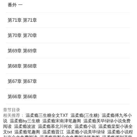
番外 一
第71章 第71章
第70章 第70章
第69章 第69章
第68章 第68章
第67章 第67章
第66章 第66章
章节目录
相关推荐：
温柔瘾三生糖全文TXT
温柔瘾(三生糖)
温柔瘾傅九爷小
说
温柔瘾by三生糖
温柔瘾宋南津笔趣阁
温柔瘾美毕绿绿小说免费
阅读
温柔瘾波波
温柔瘾慕北川何欢
温柔瘾小说
温柔瘾棠梨小谈全
文txt
温柔瘾笔趣阁
温柔瘾晋江
温柔瘾小说美毕绿绿
温柔瘾小说程