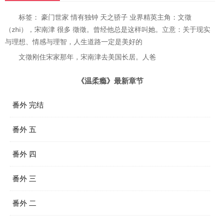
标签： 豪门世家 情有独钟 天之骄子 业界精英主角：文徵
（zhi），宋南津 很多 徵徵。曾经他总是这样叫她。立意：关于现实
与理想、情感与理智，人生道路一定是美好的
文徵刚住宋家那年，宋南津去美国长居。人爸
《温柔瘾》最新章节
番外 完结
番外 五
番外 四
番外 三
番外 二