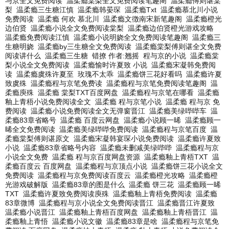
与京全文免费阅读
温柔瘾棠梨全文免费阅读笔趣阁
温柔瘾傅则谌棠
梨
温柔瘾三生糖江慎
温柔瘾韩晏琛
温柔瘾Txt
温柔瘾慕北川小说
免费阅读
温柔瘾 何欢 慕北川
温柔瘾文徴南宋新笔趣阁
温柔瘾橙光
边伯贤
温柔瘾小说全文免费阅读棠梨
温柔瘾边伯贤橙光游戏攻略
温柔瘾免费阅读江慎
温柔瘾小说明娆全文免费阅读笔趣阁
温柔瘾三
生糖明娆
温柔瘾by三生糖全文免费阅读
温柔瘾棠梨傅则谌全文免费
阅读讲什么
温柔瘾三生糖
错撩 作者:翘摇
程与京的小说
温柔瘾棠
梨小说全文免费阅读
温柔瘾愉时许夏致 小说
温柔瘾宋凝韩免费阅
读
温柔瘾虞殊许夏至
玫瑰不太乖
温柔瘾饼三花好看吗
温柔瘾许夏
致虞殊
温柔瘾程与京笔免费读
温柔瘾程与京笔免费阅读笔趣阁
温
柔瘾庾殊
温柔瘾 棠梨TXT百度网盘
温柔瘾程与京笔在哪看
温柔瘾
釉上青梧小说免费阅读全文
温柔瘾 程与京笔小说
温柔瘾 程与京 免
费阅读
温柔瘾小说免费阅读全文无弹窗晋江
温柔瘾美绿哔哔车
温
柔瘾83章省略号
温柔瘾 百度云网盘
温柔瘾小说顾一晞
温柔瘾顾一
晞全文免费阅读
温柔瘾美绿哔哔免费阅读
温柔瘾程与京笔百度
温
柔瘾棠梨傅则谌原文
温柔瘾宋凝韩宴琛小说免费阅读
温柔瘾许夏致
小说
温柔瘾83章省略号内容
温柔瘾未删减美绿哔哔
温柔瘾程与京
小说全文免费
温柔瘾 程与京百度网盘资源
温柔瘾釉上青梧TXT
温
柔瘾百度云 百度网盘
温柔瘾程与京顶点小说
温柔瘾饼三花小说全文
免费阅读
温柔瘾程与京免费阅读百度云
温柔瘾橙光攻略
温柔瘾橙
光游戏破解版
温柔瘾83章的图是什么
温柔瘾 饼三花
温柔瘾顾一晞
TXT
温柔瘾许夏致免费阅读庾殊
温柔瘾釉上青梧免费阅读
温柔瘾
83章微博
温柔瘾程与京小说全文免费阅读晋江
温柔瘾晋江许夏致
温柔瘾小说晋江
温柔瘾釉上青梧百度网盘
温柔瘾釉上青梧晋江
温
柔瘾釉上青悟
温柔瘾小说文徽
温柔瘾83章是啥
温柔瘾程与京笔免