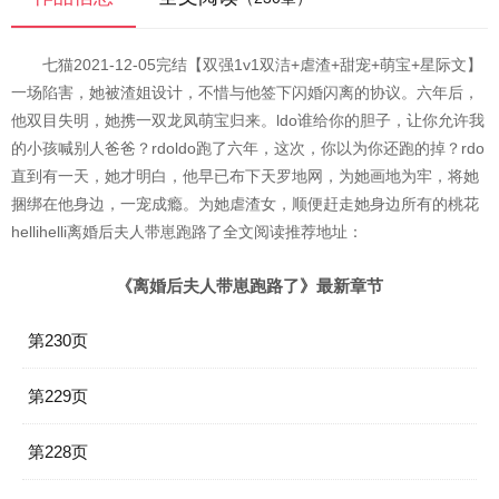
七猫2021-12-05完结【双强1v1双洁+虐渣+甜宠+萌宝+星际文】
一场陷害，她被渣姐设计，不惜与他签下闪婚闪离的协议。六年后，
他双目失明，她携一双龙凤萌宝归来。ldo谁给你的胆子，让你允许我
的小孩喊别人爸爸？rdoldo跑了六年，这次，你以为你还跑的掉？rdo
直到有一天，她才明白，他早已布下天罗地网，为她画地为牢，将她
捆绑在他身边，一宠成瘾。为她虐渣女，顺便赶走她身边所有的桃花
hellihelli离婚后夫人带崽跑路了全文阅读推荐地址：
《离婚后夫人带崽跑路了》最新章节
第230页
第229页
第228页