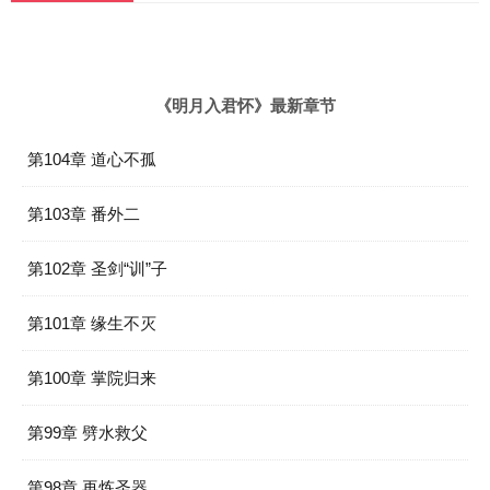
《明月入君怀》最新章节
第104章 道心不孤
第103章 番外二
第102章 圣剑“训”子
第101章 缘生不灭
第100章 掌院归来
第99章 劈水救父
第98章 再炼圣器