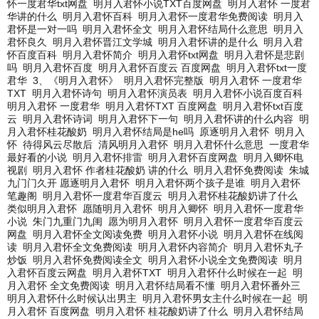
怀一度君华txt网盘
明月入君怀小说TXT百度网盘
明月入君怀 一度君
华讲的什么
明月入君怀百科
明月入君怀一度君华免费阅读
明月入
君怀是一对一吗
明月入君怀全文
明月入君怀结局什么意思
明月入
君怀良久
明月入君怀晋江文学城
明月入君怀讲的是什么
明月入君
怀百度百科
明月入君怀简介
明月入君怀txt网盘
明月入君怀是悲剧
吗
明月入君怀百度
明月入君怀百度云 百度网盘
明月入君怀txt一度
君华
3、《明月入君怀》
明月入君怀完整版
明月入君怀 一度君华
TXT
明月入君怀诗句
明月入君怀演员表
明月入君怀小说百度百科
明月入君怀 一度君华
明月入君怀TXT 百度网盘
明月入君怀txt百度
云
明月入君怀诗词
明月入君怀下一句
明月入君怀讲的什么内容
明
月入君怀桂花酸奶
明月入君怀结局是he吗
原逐明月入君怀
明月入
怀
待得风云尽散后
清风明月入君怀
明月入君怀什么意思
一度君华
最好看的小说
明月入君怀排雷
明月入君怀百度网盘
明月入卿怀电
视剧
明月入君怀 作者桂花酸奶 讲的什么
明月入君怀免费阅读
朱城
九门门久开 愿逐明月入君怀
明月入君怀两个孩子是谁
明月入君怀
笔趣阁
明月入君怀一度君华百度云
明月入君怀桂花酸奶讲了什么
类似明月入君怀
愿随明月入君怀
明月入卿怀
明月入君怀一度君华
小说
朱门九重门九闺
愿为明月入君怀
明月入君怀一度君华百度云
网盘
明月入君怀全文阅读免费
明月入君怀小说
明月入君怀在线阅
读
明月入君怀全文免费阅读
明月入君怀内容简介
明月入君怀丸子
炒饭
明月入君怀免费阅读全文
明月入君怀小说全文免费阅读
明月
入君怀百度云网盘
明月入君怀TXT
明月入君怀什么时候在一起
明
月入君怀 全文免费阅读
明月入君怀结局看不懂
明月入君怀番外三
明月入君怀什么时候认出男主
明月入君怀男女主什么时候在一起
明
月入君怀 百度网盘
明月入君怀 桂花酸奶讲了什么
明月入君怀结局